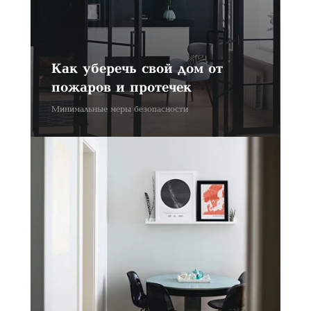
в личных, так и в коммерческих
целях запрещено.
В ином случае, вы обязуетесь
заплатить штраф, по статье:
Как уберечь свой дом от
РК КЗ Статья 49
пожаров и протечек
Минимальные меры безопасности
©Mode Bild
Все права защищены.
Политика конфиденциальности
Политика возврата