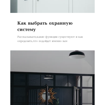
Манысай 2а
Алматы,
Наурызбайский район
050067 Казахстан
Как выбрать охранную
Телефон:
систему
+ 7 747 307 27 27
Рассказываем, какие функции существуют и как
+7 747 137 50 64
определить, что подойдет именно вам
Почта:
mode_bild@mail.ru
Незаконно использовать или
распространять электронные или
напечатанные файлы с постерами,
которые используются на сайте, как