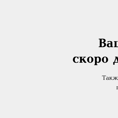
Ва
скоро 
Такж