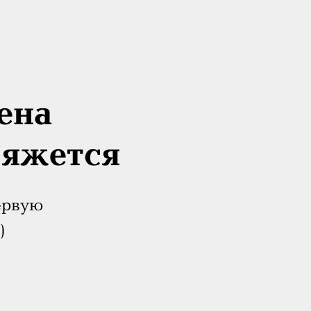
ена
вяжется
ервую
)