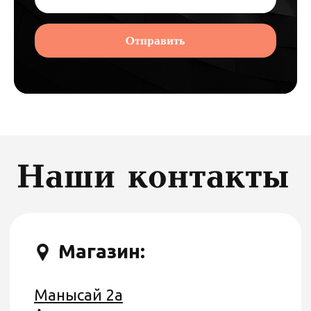
Почта:
mode_bild@mail.ru
Отправить
Незаконно использовать или
распространять электронные или
напечатанные файлы с постерами,
которые используются на сайте, как
в личных, так и в коммерческих
целях запрещено.
В ином случае, вы обязуетесь
заплатить штраф, по статье:
РК КЗ Статья 49
©Mode Bild
Все права защищены.