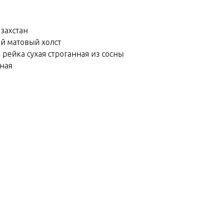
азахстан
ий матовый холст
 рейка сухая строганная из сосны
йная