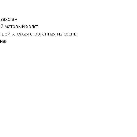
азахстан
ий матовый холст
 рейка сухая строганная из сосны
йная