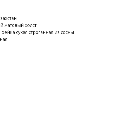
азахстан
ий матовый холст
 рейка сухая строганная из сосны
йная