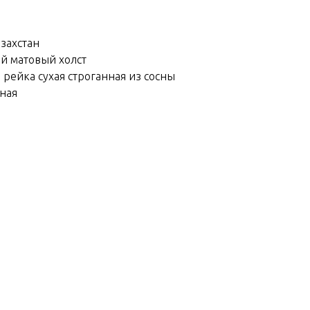
азахстан
ий матовый холст
 рейка сухая строганная из сосны
йная