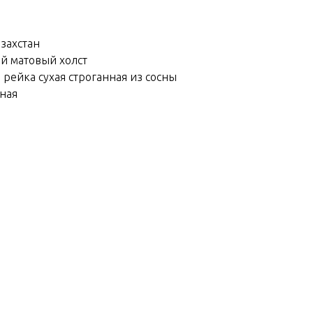
азахстан
ий матовый холст
 рейка сухая строганная из сосны
йная