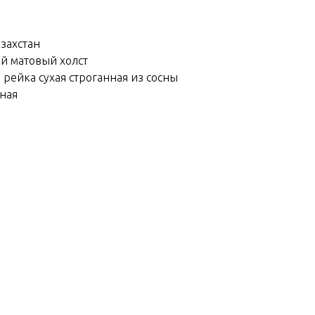
азахстан
ий матовый холст
 рейка сухая строганная из сосны
йная